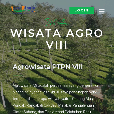
LOGIN
We Are
WISATA AGRO
VIII
Agrowisata PTPN VIII
Agrowisata N8 adalah perusahaan yang bergerak di
bidang pelayanan jasa khususnya penginapan yang
tersebar di beberapa wilayah yaitu : Gunung Mas
Puncak, Rancabali Ciwidey, Malabar Pangalengan,
Ciater Subang, dan Tenjoresmi Pelabuhan Ratu.